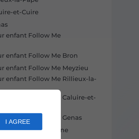
uire-et-Cuire
nas
ur enfant Follow Me
ur enfant Follow Me Bron
ur enfant Follow Me Meyzieu
 enfant Follow Me Rillieux-la-
r enfant Follow Me Caluire-et-
ur enfant Follow Me Genas
I AGREE
Bob Yak Villeurbanne