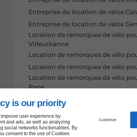
Entreprise de location de vélos Cal
Entreprise de location de vélos Ge
Location de remorques de vélo po
Villeurbanne
Location de remorques de vélo po
Location de remorques de vélo po
Location de remorques de vélo pour
Pape
Location de remorques de vélo pou
cy is our priority
Cuire
Location de remorques de vélo po
 improve user experience by
Customize
nt and ads, as well as analyzing
Location de remorques bagagères 
ng social networks functionalities. By
you consent to the use of Cookies