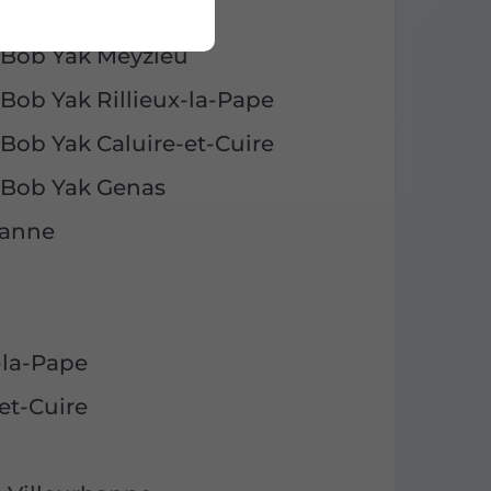
 Bob Yak Bron
 Bob Yak Meyzieu
Bob Yak Rillieux-la-Pape
Bob Yak Caluire-et-Cuire
 Bob Yak Genas
banne
u
-la-Pape
et-Cuire