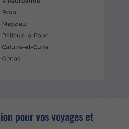
 Villeurbanne
e Bron
e Meyzieu
 Rillieux-la-Pape
 Caluire-et-Cuire
e Genas
tion pour vos voyages et