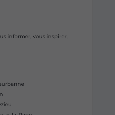
s informer, vous inspirer,
lleurbanne
on
yzieu
lieux-la-Pape