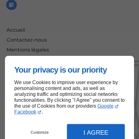
Accueil
Contactez-nous
Mentions légales
Plan du site
Your privacy is our priority
We use Cookies to improve user experience by
Haut de page
personalising content and ads, as well as
analyzing traffic and optimizing social networks
functionalities. By clicking "I Agree" you consent to
the use of Cookies from our providers
Google
Facebook
.
I AGREE
Customize